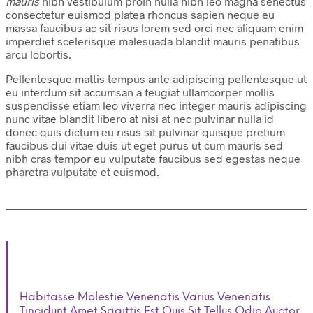
mauris
nibh vestibulum proin nulla nibh leo magna senectus
consectetur euismod platea rhoncus sapien neque eu
massa faucibus ac sit risus lorem sed orci nec aliquam enim
imperdiet scelerisque malesuada blandit mauris penatibus
arcu lobortis.
Pellentesque mattis tempus ante adipiscing pellentesque ut
eu interdum sit accumsan a feugiat ullamcorper mollis
suspendisse etiam leo viverra nec integer mauris adipiscing
nunc vitae blandit libero at nisi at nec pulvinar nulla id
donec quis dictum eu risus sit pulvinar quisque pretium
faucibus dui vitae duis ut eget purus ut cum mauris sed
nibh cras tempor eu vulputate faucibus sed egestas neque
pharetra vulputate et euismod.
Habitasse Molestie Venenatis Varius Venenatis
Tincidunt Amet Sagittis Est Quis Sit Tellus Odio Auctor