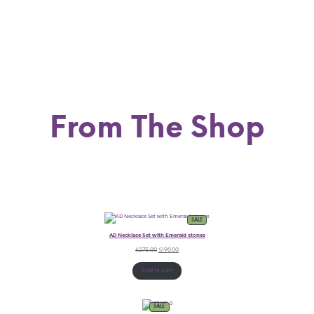
From The Shop
SALE
AD Necklace Set with Emerald stones
$
275.00
$
190.00
Add to cart
SALE