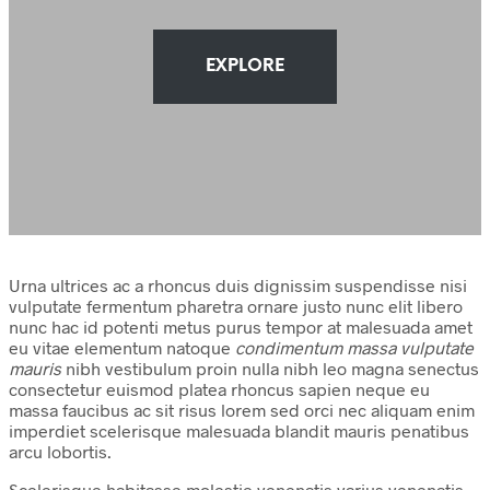
EXPLORE
Urna ultrices ac a rhoncus duis dignissim suspendisse nisi
vulputate fermentum pharetra ornare justo nunc elit libero
nunc hac id potenti metus purus tempor at malesuada amet
eu vitae elementum natoque
condimentum massa vulputate
mauris
nibh vestibulum proin nulla nibh leo magna senectus
consectetur euismod platea rhoncus sapien neque eu
massa faucibus ac sit risus lorem sed orci nec aliquam enim
imperdiet scelerisque malesuada blandit mauris penatibus
arcu lobortis.
Scelerisque habitasse molestie venenatis varius venenatis