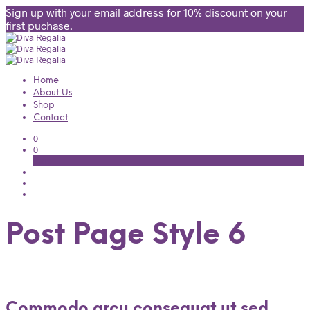
Sign up with your email address for 10% discount on your
first puchase.
Home
About Us
Shop
Contact
0
0
Cart
Post Page Style 6
Commodo arcu consequat ut sed