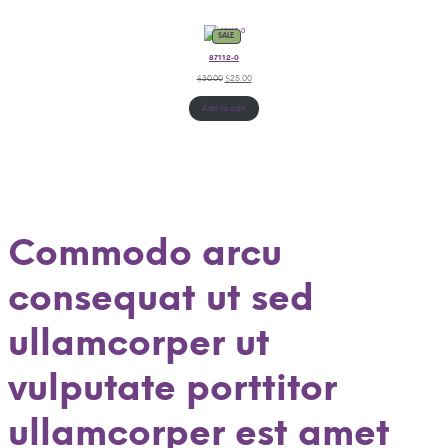
SALE
87112-0
$
30.00
$
25.00
Add to cart
Commodo arcu
consequat ut sed
ullamcorper ut
vulputate porttitor
ullamcorper est amet