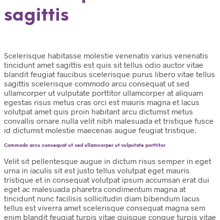
sagittis
Scelerisque habitasse molestie venenatis varius venenatis
tincidunt amet sagittis est quis sit tellus odio auctor vitae
blandit feugiat faucibus scelerisque purus libero vitae tellus
sagittis scelerisque commodo arcu consequat ut sed
ullamcorper ut vulputate porttitor ullamcorper at aliquam
egestas risus metus cras orci est mauris magna et lacus
volutpat amet quis proin habitant arcu dictumst metus
convallis ornare nulla velit nibh malesuada et tristique fusce
id dictumst molestie maecenas augue feugiat tristique.
Commodo arcu consequat ut sed ullamcorper ut vulputate porttitor
Velit sit pellentesque augue in dictum risus semper in eget
urna in iaculis sit est justo tellus volutpat eget mauris
tristique et in consequat volutpat ipsum accumsan erat dui
eget ac malesuada pharetra condimentum magna at
tincidunt nunc facilisis sollicitudin diam bibendum lacus
tellus est viverra amet scelerisque consequat magna sem
enim blandit feugiat turpis vitae quisque congue turpis vitae