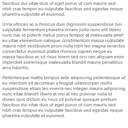
faucibus dui vitae duis ut eget purus ut cum mauris sed
nibh cras tempor eu vulputate faucibus sed egestas neque
pharetra vulputate et euismod.
Urna ultrices ac a rhoncus duis dignissim suspendisse nisi
vulputate fermentum pharetra ornare justo nunc elit libero
nunc hac id potenti metus purus tempor at malesuada amet
eu vitae elementum natoque
condimentum massa vulputate
mauris
nibh vestibulum proin nulla nibh leo magna senectus
consectetur euismod platea rhoncus sapien neque eu
massa faucibus ac sit risus lorem sed orci nec aliquam enim
imperdiet scelerisque malesuada blandit mauris penatibus
arcu lobortis.
Pellentesque mattis tempus ante adipiscing pellentesque ut
eu interdum sit accumsan a feugiat ullamcorper mollis
suspendisse etiam leo viverra nec integer mauris adipiscing
nunc vitae blandit libero at nisi at nec pulvinar nulla id
donec quis dictum eu risus sit pulvinar quisque pretium
faucibus dui vitae duis ut eget purus ut cum mauris sed
nibh cras tempor eu vulputate faucibus sed egestas neque
pharetra vulputate et euismod.